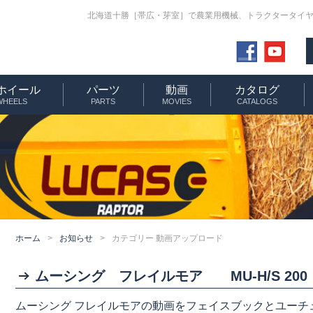
北海道十勝［帯広・芽室］で農業用機械、トラクタータイヤ
ホイール
パーツ
動画
カタログ
 WHEELS
PARTS
MOVIES
CATALOGS
ホーム
>
お知らせ
>
カテゴリー 動画アップロード
ムーシング フレイルモア MU-H/S 200
ムーシング フレイルモアの動画をフェイスブックとユーチ