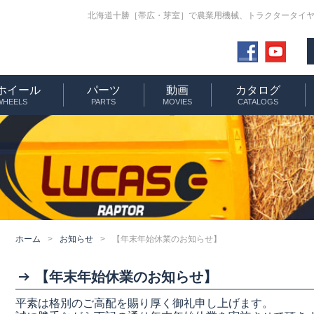
北海道十勝［帯広・芽室］で農業用機械、トラクタータイヤ
ホイール
パーツ
動画
カタログ
 WHEELS
PARTS
MOVIES
CATALOGS
ホーム
>
お知らせ
>
【年末年始休業のお知らせ】
【年末年始休業のお知らせ】
平素は格別のご高配を賜り厚く御礼申し上げます。